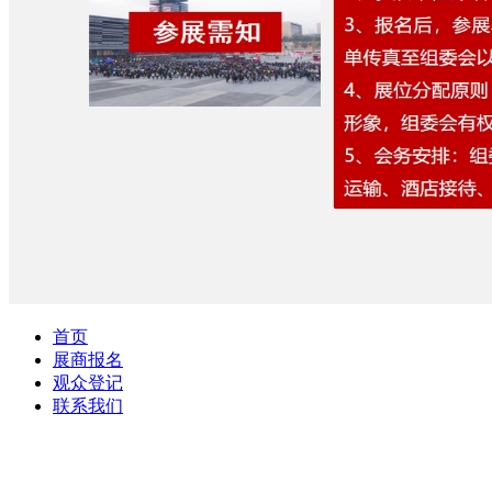
首页
展商报名
观众登记
联系我们