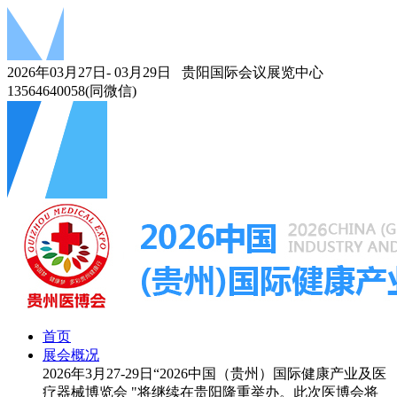
2026年03月27日- 03月29日
贵阳国际会议展览中心
13564640058(同微信)
首页
展会概况
2026年3月27-29日“2026中国（贵州）国际健康产业及医
疗器械博览会 "将继续在贵阳隆重举办。此次医博会将