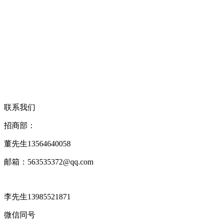
联系我们
招商部：
董先生13564640058
邮箱：563535372@qq.com
李先生13985521871
微信同号