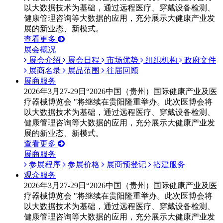
以大数据技术为基础，通过远程医疗、穿戴设备检测、
健康管理咨询等大数据的应用，充分展示大健康产业发
展的新业态、新模式。
查看更多
展会概况
展会介绍
展会日程
市场优势
组织机构
政府文件
展商名录
展品范围
往届回顾
展商服务
2026年3月27-29日“2026中国（贵州）国际健康产业及医
疗器械博览会 "将继续在贵阳隆重举办。此次医博会将
以大数据技术为基础，通过远程医疗、穿戴设备检测、
健康管理咨询等大数据的应用，充分展示大健康产业发
展的新业态、新模式。
查看更多
展商服务
参展程序
参展价格
展商预登记
搭建服务
观众服务
2026年3月27-29日“2026中国（贵州）国际健康产业及医
疗器械博览会 "将继续在贵阳隆重举办。此次医博会将
以大数据技术为基础，通过远程医疗、穿戴设备检测、
健康管理咨询等大数据的应用，充分展示大健康产业发